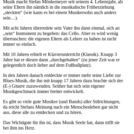
Musik macht Stefan Mönkemeyer seit seinem 4. Lebensjahr, als
seine Eltern ihn nämlich in die musikalische Früherziehung
„steckten“ (wie kann es bei einem Musikersohn auch anders
sein…).
Mit acht Jahren überredete sein Vater ihn dann einmal, sich an
„sein“ Instrument zu begeben: das Cello. Aber es wird wenig
überraschen: die eigenen Eltern als Lehrer zu haben ist nicht
immer so einfach.
Mit 10 Jahren erhielt er Klavierunterricht (Klassik). Knapp 3
Jahre hat er diesen dann „durchgehalten“ (zu jener Zeit war er
gelegentlich doch lieber auf dem Fußballplatz).
In den Jahren danach entdeckte er immer mehr seine Liebe zur
Blues-Musik, die ihn mit knapp 17 Jahren dazu brachte sich der
(E-) Gitarre zuzuwenden. Seither hat sich sein eigener
Musikgeschmack immer breiter entwickelt.
Es gibt so viele gute Musiker (und Bands) aller Stilrichtungen,
da reicht Stefans Meinung nach ein Menschenleben gar nicht
aus, diese alle zu entdecken und zu hören.
Das Wichtigste für ihn ist, dass Musik Seele hat, dann trifft sie
bei ihm ins Herz.